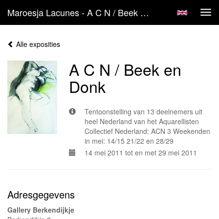
Maroesja Lacunes - A C N / Beek En Donk
Tog
navi
Alle exposities
A C N / Beek en
Donk
Tentoonstelling van 13 deelnemers uit
heel Nederland van het Aquarellisten
Collectief Nederland: ACN 3 Weekenden
in mei: 14/15 21/22 en 28/29
14 mei 2011 tot en met 29 mei 2011
Adresgegevens
Gallery Berkendijkje