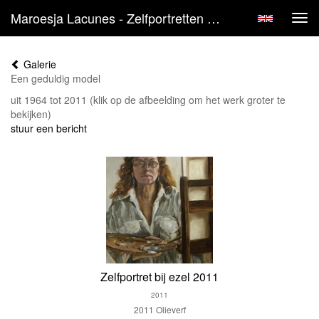
Maroesja Lacunes - Zelfportretten Van 1964 Tot Nu
Tog
navi
Galerie
Een geduldig model
uit 1964 tot 2011
(klik op de afbeelding om het werk groter te
bekijken)
stuur een bericht
Zelfportret bij ezel 2011
2011
2011 Olieverf