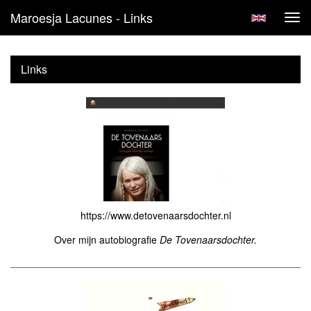
Maroesja Lacunes - Links
Tog
navi
Links
https://www.detovenaarsdochter.nl
Over mijn autobiografie
De Tovenaarsdochter.