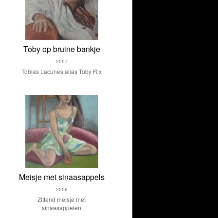
Toby op bruine bankje
2007
Tobias Lacunes alias Toby Rix
Meisje met sinaasappels
2006
Zittend meisje met
sinaasappelen