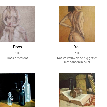
Roos
Xoli
2006
2006
Roosje met roos
Naakte vrouw op de rug gezien
met handen in de zij