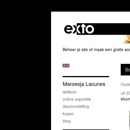
Beheer je site
of
maak een gratis ac
Sc
Maroesja Lacunes
Ouder
welkom
uit 
stuur
online expositie
diavoorstelling
kopen
blog