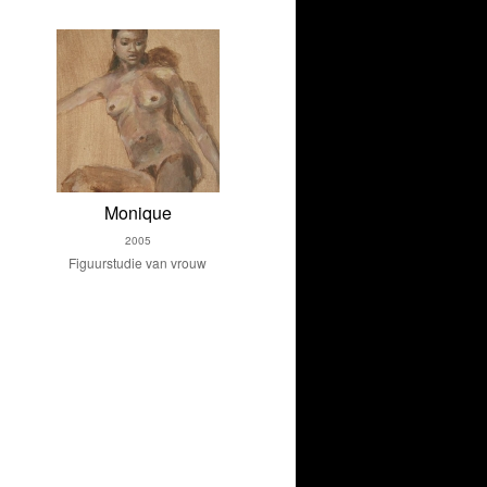
Monique
2005
Figuurstudie van vrouw