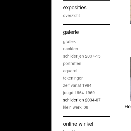
exposities
overzicht
galerie
grafiek
naakten
schilderijen 2007-15
portretten
aquarel
tekeningen
zelf vanaf 1964
jeugd 1964-1969
schilderijen 2004-07
He
klein werk '08
online winkel