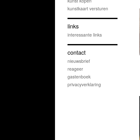
kunst kopen
kunstkaart versturen
links
interessante links
contact
nieuwsbrief
reageer
gastenboek
privacyverklaring