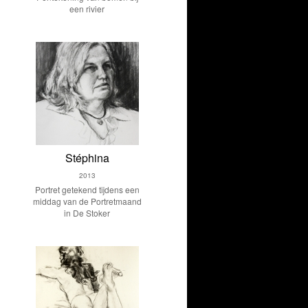
een rivier
Stéphina
2013
Portret getekend tijdens een
middag van de Portretmaand
in De Stoker