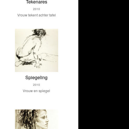
Tekenares
2010
Vrouw tekent achter tafel
Spiegeling
2010
Vrouw en spiegel