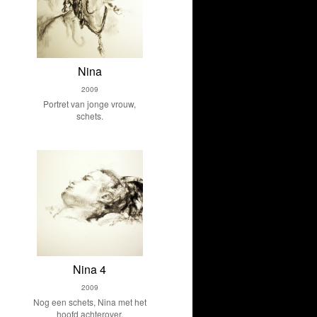
Nina
2009
Portret van jonge vrouw,
schets.
Nina 4
2009
Nog een schets, Nina met het
hoofd achterover.