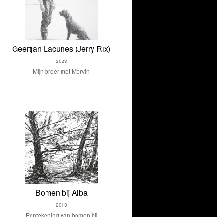
Geertjan Lacunes (Jerry Rix)
2023
Mijn broer met Mervin
Bomen bij Alba
2013
Pentekening van bomen bij