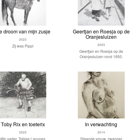
e droom van mijn zusje
Geertjan en Roesja op de
Oranjesluizen
2023
2023
Zij was Pippi
Geertjan en Roesja op de
Oranjesluizen rond 1950.
Toby Rix en toeterix
In verwachting
2023
2014
Mijn vader, Tobias Lacunes,
Staande vrouw, zwanger