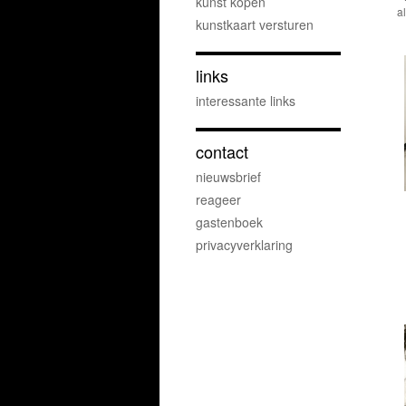
kunst kopen
a
kunstkaart versturen
links
interessante links
contact
nieuwsbrief
reageer
gastenboek
privacyverklaring