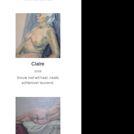
Claire
2009
Vrouw met wit haar, naakt,
achterover leunend.