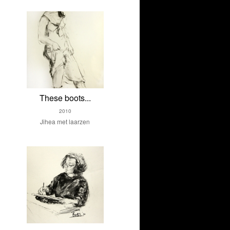
These boots...
2010
Jihea met laarzen