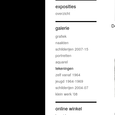
exposities
overzicht
D
galerie
grafiek
naakten
schilderijen 2007-15
portretten
aquarel
tekeningen
zelf vanaf 1964
jeugd 1964-1969
schilderijen 2004-07
klein werk '08
online winkel