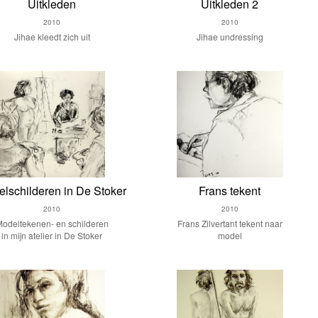
Uitkleden
Uitkleden 2
2010
2010
Jihae kleedt zich uit
Jihae undressing
lschilderen in De Stoker
Frans tekent
2010
2010
odeltekenen- en schilderen
Frans Zilvertant tekent naar
in mijn atelier in De Stoker
model