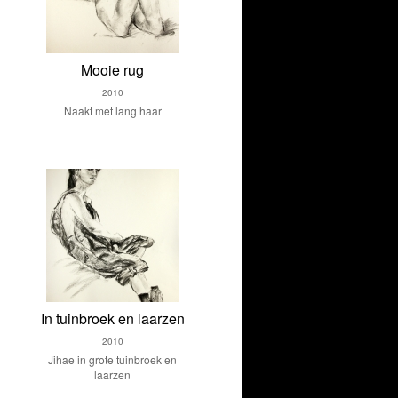
Mooie rug
2010
Naakt met lang haar
In tuinbroek en laarzen
2010
Jihae in grote tuinbroek en
laarzen