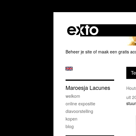
Beheer je site
of
maak een gratis ac
Te
Maroesja Lacunes
Houts
welkom
uit 
stuur
online expositie
diavoorstelling
kopen
blog