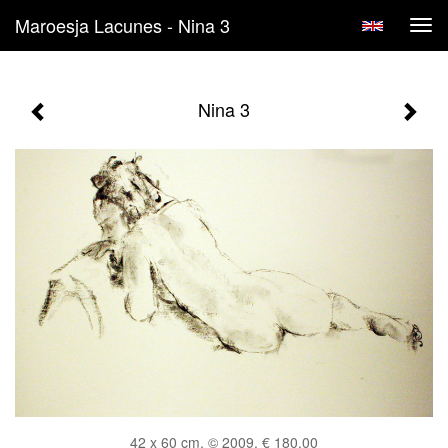
Maroesja Lacunes - Nina 3
Tog
navi
Nina 3
42 x 60 cm, © 2009, € 180,00