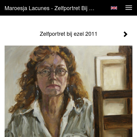
Maroesja Lacunes - Zelfportret Bij Ezel 2011
Tog
navi
Zelfportret bij ezel 2011