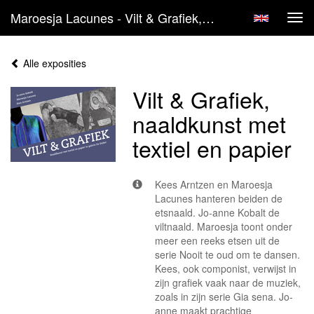
Maroesja Lacunes - Vilt & Grafiek, Naaldkunst Met Textiel En Papier
Tog
navi
Alle exposities
Vilt & Grafiek,
naaldkunst met
textiel en papier
Kees Arntzen en Maroesja
Lacunes hanteren beiden de
etsnaald. Jo-anne Kobalt de
viltnaald. Maroesja toont onder
meer een reeks etsen uit de
serie Nooit te oud om te dansen.
Kees, ook componist, verwijst in
zijn grafiek vaak naar de muziek,
zoals in zijn serie Gia sena. Jo-
anne maakt prachtige