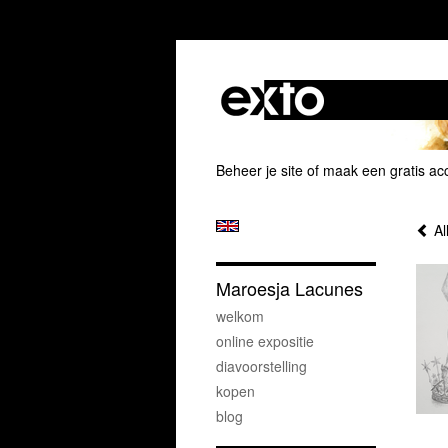
Beheer je site
of
maak een gratis ac
Al
Maroesja Lacunes
welkom
online expositie
diavoorstelling
kopen
blog