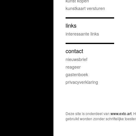
kunst kopen
kunstkaart versturen
links
interessante links
contact
nieuwsbrief
reageer
gastenboek
privacyverklaring
Deze site is onderdeel van
www.exto.art
. 
gebruikt worden zonder schriftelijke toest