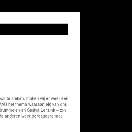
on te steken, maken wij er weer een
JAAR het thema waaraan elk van ons
Brummelen en Saskia Lensink – zijn
 de anderen weer gereageerd met