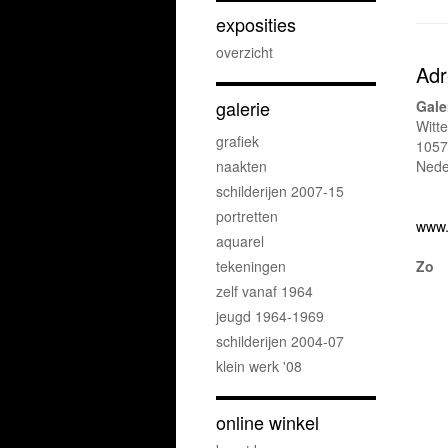
exposities
overzicht
Adr
galerie
Gale
Witt
grafiek
1057
naakten
Nede
schilderijen 2007-15
portretten
www.d
aquarel
tekeningen
Zo
zelf vanaf 1964
jeugd 1964-1969
schilderijen 2004-07
klein werk '08
online winkel