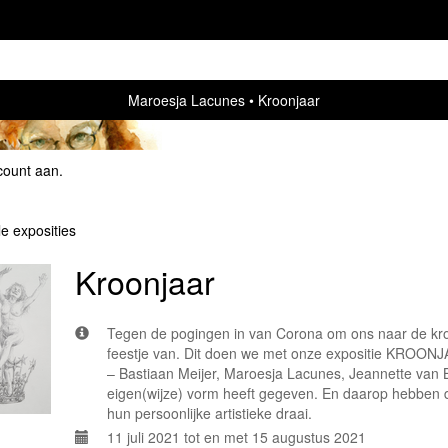
Maroesja Lacunes
Kroonjaar
count aan
.
le exposities
Kroonjaar
Tegen de pogingen in van Corona om ons naar de kro
feestje van. Dit doen we met onze expositie KROON
– Bastiaan Meijer, Maroesja Lacunes, Jeannette van 
eigen(wijze) vorm heeft gegeven. En daarop hebben
hun persoonlijke artistieke draai.
11 juli 2021 tot en met 15 augustus 2021