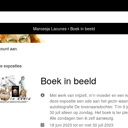
Maroesja Lacunes
Boek in beeld
count aan
.
le exposities
Boek in beeld
Met werk van mijzelf, m'n moeder en een ke
deze expositie een ode aan het gezin waaruit
autobiografie De tovenaarsdochter. T/m 9 j
30 juli alleen op zondag. Het boek is ter pl
Alle zondagen ben ik zelf aanwezig.
18 juni 2023 tot en met 30 juli 2023