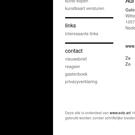
Adr
kunst kopen
kunstkaart versturen
Gale
Witt
1057
links
Nede
interessante links
www.
contact
Za
nieuwsbrief
Zo
reageer
gastenboek
privacyverklaring
Deze site is onderdeel van
www.exto.art
. 
gebruikt worden zonder schriftelijke toest