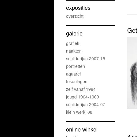
exposities
overzicht
Get
galerie
grafiek
naakten
schilderijen 2007-15
portretten
aquarel
tekeningen
zelf vanaf 1964
jeugd 1964-1969
schilderijen 2004-07
klein werk '08
online winkel