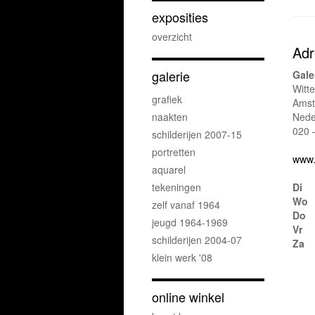
exposities
overzicht
Adr
galerie
Gale
Witt
grafiek
Ams
naakten
Nede
020 
schilderijen 2007-15
portretten
www.
aquarel
tekeningen
Di
Wo
zelf vanaf 1964
Do
jeugd 1964-1969
Vr
schilderijen 2004-07
Za
klein werk '08
online winkel