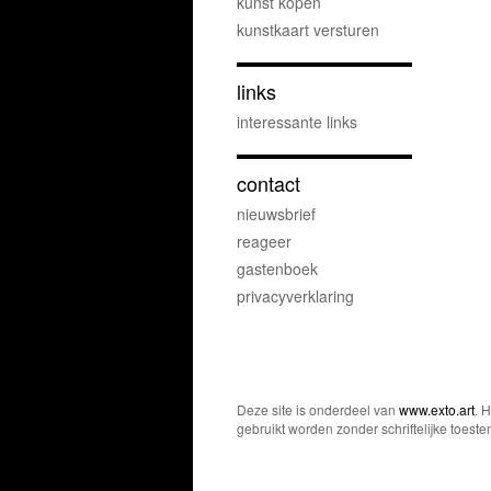
kunst kopen
kunstkaart versturen
links
interessante links
contact
nieuwsbrief
reageer
gastenboek
privacyverklaring
Deze site is onderdeel van
www.exto.art
. 
gebruikt worden zonder schriftelijke toest