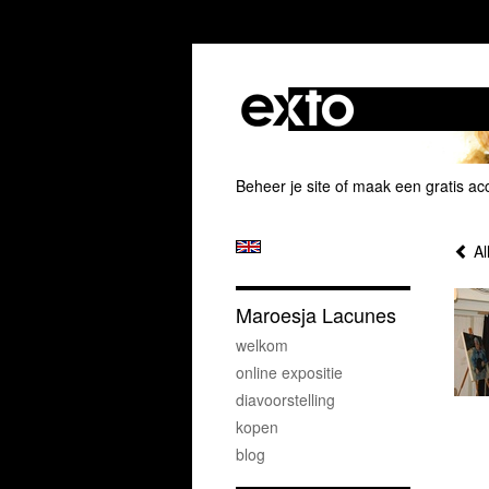
Beheer je site
of
maak een gratis ac
Al
Maroesja Lacunes
welkom
online expositie
diavoorstelling
kopen
blog