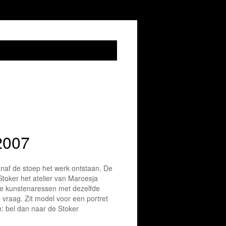
2007
vanaf de stoep het werk ontstaan. De
toker het atelier van Maroesja
de kunstenaressen met dezelfde
 vraag. Zit model voor een portret
jn: bel dan naar de Stoker