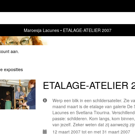
Maroesja Lacunes
ETALAGE-ATELIER 2007
count aan
.
le exposities
ETALAGE-ATELIER 
Werp een blik in een schildersatelier. Zie 
maand maart is de etalage van galerie De S
Lacunes en Svetlana Tiourina. Verschillen
passie: schilderen. Kom langs, kom binnen,
van jezelf. Zeker weten dat zij aanwezig zi
12 maart 2007 tot en met 31 maart 2007