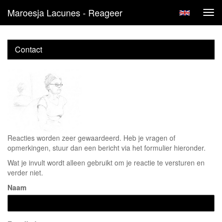
Maroesja Lacunes - Reageer
Tog
navi
Contact
Reacties worden zeer gewaardeerd. Heb je vragen of
opmerkingen, stuur dan een bericht via het formulier hieronder.
Wat je invult wordt alleen gebruikt om je reactie te versturen en
verder niet.
Naam