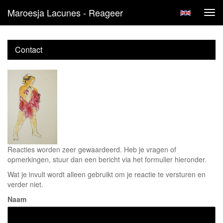
Maroesja Lacunes - Reageer
Tog
navi
Contact
Reacties worden zeer gewaardeerd. Heb je vragen of
opmerkingen, stuur dan een bericht via het formulier hieronder.
Wat je invult wordt alleen gebruikt om je reactie te versturen en
verder niet.
Naam