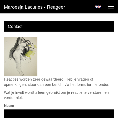
Maroesja Lacunes - Reageer
Tog
navi
Contact
Reacties worden zeer gewaardeerd. Heb je vragen of
opmerkingen, stuur dan een bericht via het formulier hieronder.
Wat je invult wordt alleen gebruikt om je reactie te versturen en
verder niet.
Naam