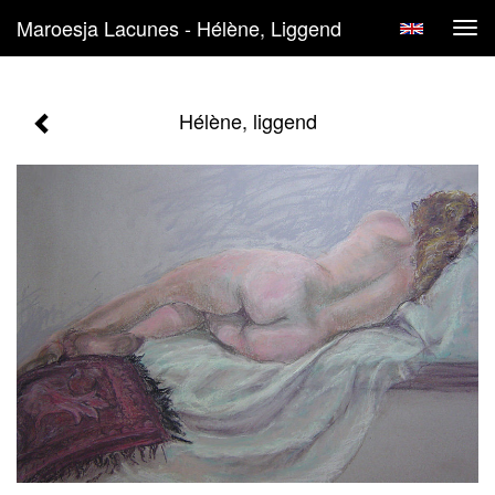
Maroesja Lacunes - Hélène, Liggend
Tog
navi
Hélène, liggend