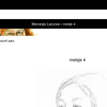
Maroesja Lacunes
meisje 4
count aan
.
meisje 4