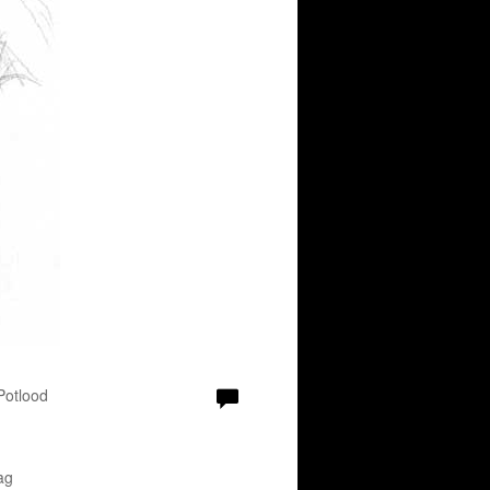
 Potlood
ag