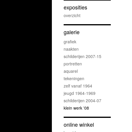
exposities
overzicht
galerie
grafiek
naakten
schilderijen 2007-15
portretten
aquarel
tekeningen
zelf vanaf 1964
jeugd 1964-1969
schilderijen 2004-07
klein werk '08
online winkel