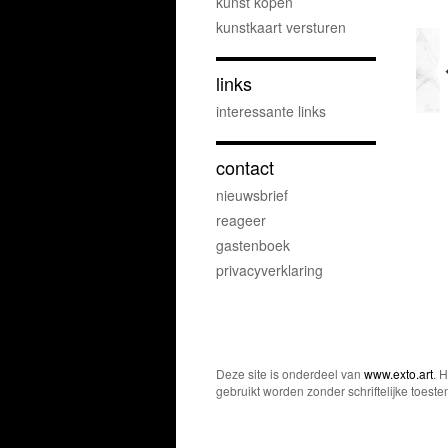
kunst kopen
kunstkaart versturen
links
interessante links
contact
nieuwsbrief
reageer
gastenboek
privacyverklaring
Deze site is onderdeel van
www.exto.art
. 
gebruikt worden zonder schriftelijke toest