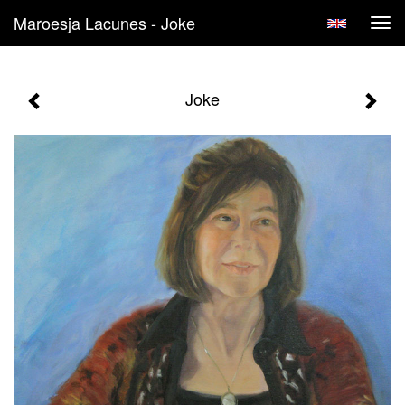
Maroesja Lacunes - Joke
Tog
navi
Joke