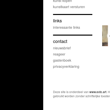
kunst kopen
kunstkaart versturen
links
interessante links
contact
nieuwsbrief
reageer
gastenboek
privacyverklaring
Deze site is onderdeel van
www.exto.art
. 
gebruikt worden zonder schriftelijke toest