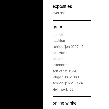
exposities
overzicht
galerie
grafiek
naakten
schilderijen 2007-15
portretten
aquarel
tekeningen
zelf vanaf 1964
jeugd 1964-1969
schilderijen 2004-07
klein werk '08
online winkel