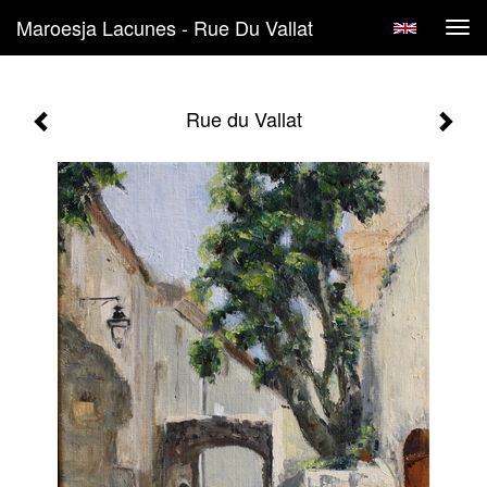
Maroesja Lacunes - Rue Du Vallat
Tog
navi
Rue du Vallat