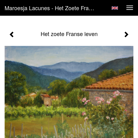
Maroesja Lacunes - Het Zoete Franse Leven
Tog
navi
Het zoete Franse leven