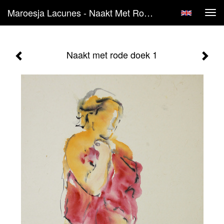
Maroesja Lacunes - Naakt Met Rode Doek 1
Tog
navi
Naakt met rode doek 1