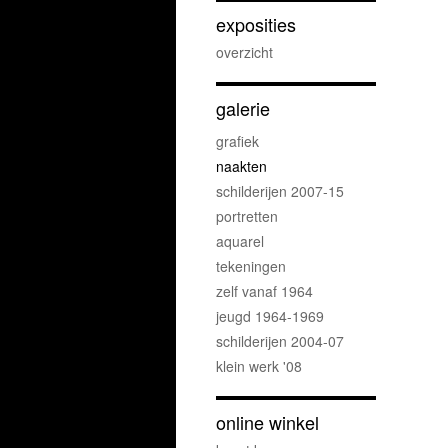
exposities
overzicht
galerie
grafiek
naakten
schilderijen 2007-15
portretten
aquarel
tekeningen
zelf vanaf 1964
jeugd 1964-1969
schilderijen 2004-07
klein werk '08
online winkel