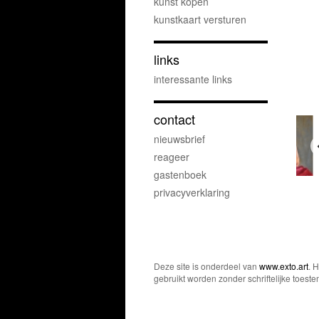
kunst kopen
kunstkaart versturen
links
interessante links
contact
nieuwsbrief
reageer
gastenboek
privacyverklaring
Deze site is onderdeel van
www.exto.art
. 
gebruikt worden zonder schriftelijke toest