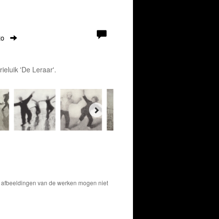
to
ieluik 'De Leraar'.
De afbeeldingen van de werken mogen niet