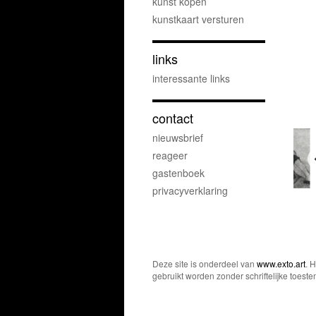
kunst kopen
kunstkaart versturen
links
interessante links
contact
nieuwsbrief
reageer
gastenboek
privacyverklaring
Deze site is onderdeel van
www.exto.art
. 
gebruikt worden zonder schriftelijke toest