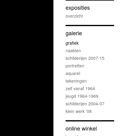
exposities
overzicht
galerie
grafiek
naakten
schilderijen 2007-15
portretten
aquarel
tekeningen
zelf vanaf 1964
jeugd 1964-1969
schilderijen 2004-07
klein werk '08
online winkel