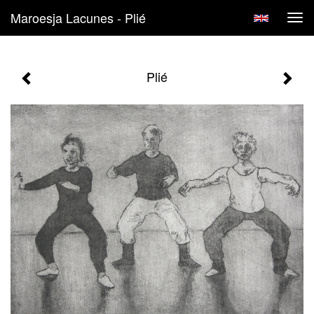
Maroesja Lacunes - Plié
Tog
navi
Plié