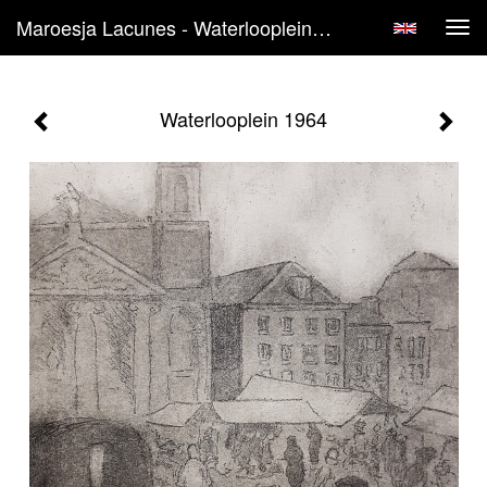
Maroesja Lacunes - Waterlooplein 1964
Tog
navi
Waterlooplein 1964