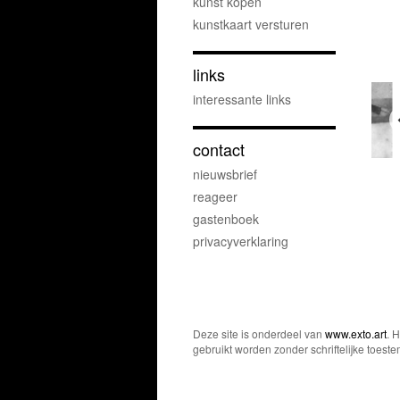
kunst kopen
kunstkaart versturen
links
interessante links
contact
nieuwsbrief
reageer
gastenboek
privacyverklaring
Deze site is onderdeel van
www.exto.art
. 
gebruikt worden zonder schriftelijke toest