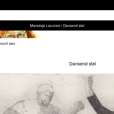
Maroesja Lacunes
Dansend stel
count aan
.
Dansend stel