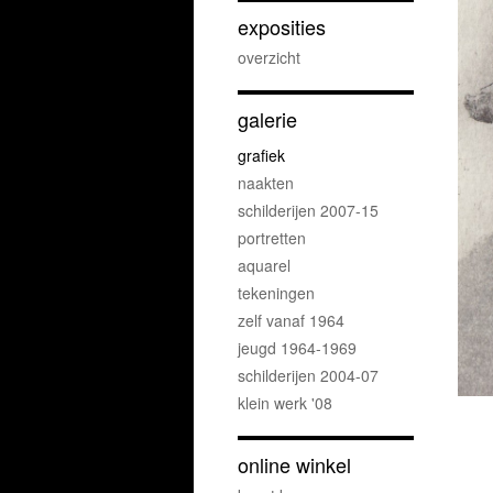
exposities
overzicht
galerie
grafiek
naakten
schilderijen 2007-15
portretten
aquarel
tekeningen
zelf vanaf 1964
jeugd 1964-1969
schilderijen 2004-07
klein werk '08
online winkel