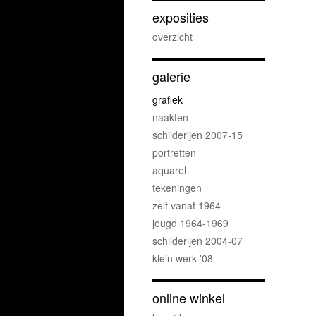
exposities
overzicht
galerie
grafiek
naakten
schilderijen 2007-15
portretten
aquarel
tekeningen
zelf vanaf 1964
jeugd 1964-1969
schilderijen 2004-07
klein werk '08
online winkel