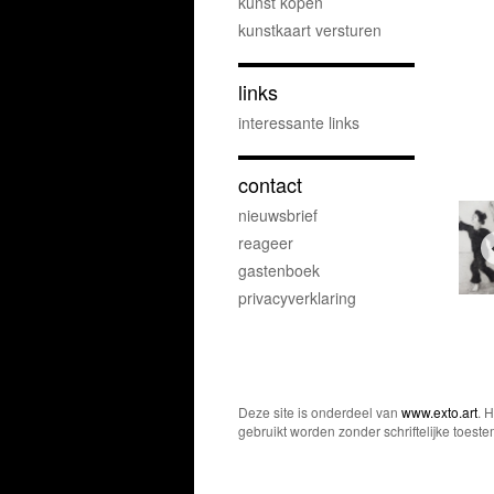
kunst kopen
kunstkaart versturen
links
interessante links
contact
nieuwsbrief
reageer
gastenboek
privacyverklaring
Deze site is onderdeel van
www.exto.art
. 
gebruikt worden zonder schriftelijke toest