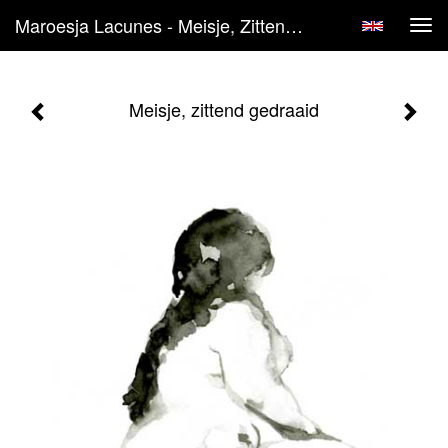
Maroesja Lacunes - Meisje, Zittend Gedraaid
Tog
navi
Meisje, zittend gedraaid