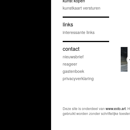
kunst kopen
kunstkaart versturen
links
interessante links
contact
nieuwsbrief
reageer
gastenboek
privacyverklaring
Deze site is onderdeel van
www.exto.art
. 
gebruikt worden zonder schriftelijke toest