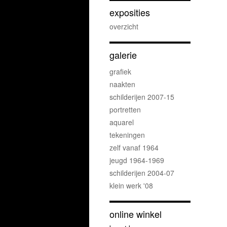
exposities
overzicht
galerie
grafiek
naakten
schilderijen 2007-15
portretten
aquarel
tekeningen
zelf vanaf 1964
jeugd 1964-1969
schilderijen 2004-07
klein werk '08
online winkel