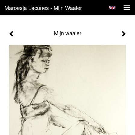
Maroesja Lacunes - Mijn Waaier
Tog
navi
Mijn waaier