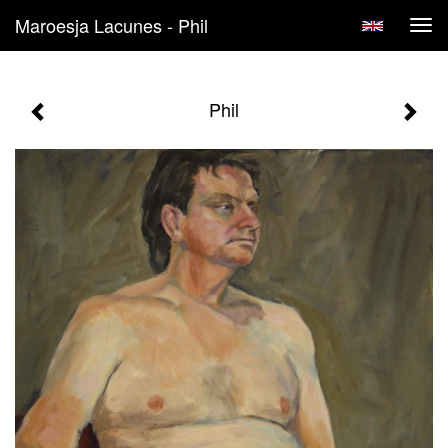
Maroesja Lacunes - Phil
Tog
navi
Phil