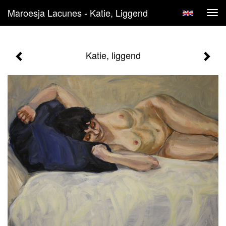
Maroesja Lacunes - Katie, Liggend
Tog
navi
Katie, liggend