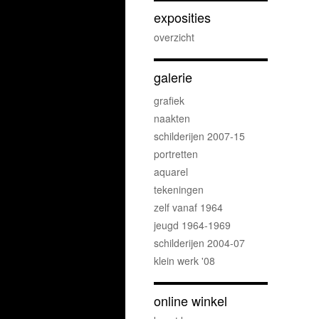
exposities
overzicht
galerie
grafiek
naakten
schilderijen 2007-15
portretten
aquarel
tekeningen
zelf vanaf 1964
jeugd 1964-1969
schilderijen 2004-07
klein werk '08
online winkel