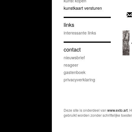
kunst kopen
kunstkaart versturen
links
interessante links
contact
nieuwsbrief
reageer
gastenboek
privacyverklaring
Deze site is onderdeel van
www.exto.art
. 
gebruikt worden zonder schriftelijke toest