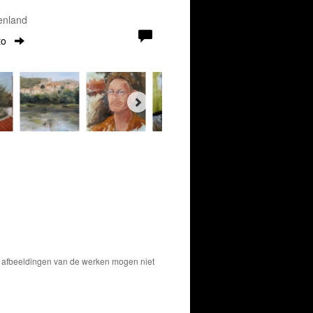
enland
to
De afbeeldingen van de werken mogen niet