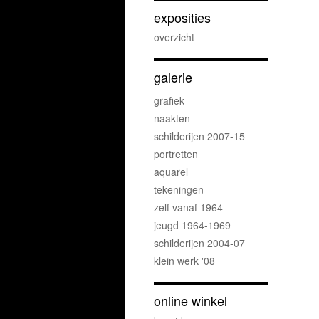
exposities
overzicht
galerie
grafiek
naakten
schilderijen 2007-15
portretten
aquarel
tekeningen
zelf vanaf 1964
jeugd 1964-1969
schilderijen 2004-07
klein werk '08
online winkel