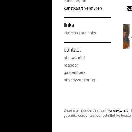
kunst kopen
kunstkaart versturen
links
interessante links
contact
nieuwsbrief
reageer
gastenboek
privacyverklaring
Deze site is onderdeel van
www.exto.art
. 
gebruikt worden zonder schriftelijke toest