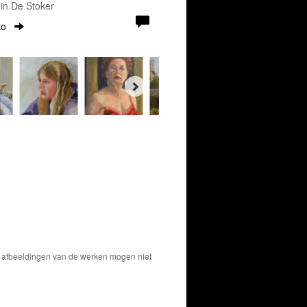
in De Stoker
to
De afbeeldingen van de werken mogen niet